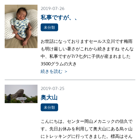
2019-07-26
私事ですが、、
未分類
お世話になっておりますセールス立川です梅雨
も明け厳しい暑さがこれから続きますね そんな
中、私事ですが7/7七夕に子供が産まれました
3500グラムの大き
続きを読む ＞
2019-07-25
奥大山
未分類
こんにちは。センター岡山メカニックの信久で
す。先日お休みを利用して奥大山にある烏ヶ山
にトレッキングに行ってきました。標高はそん