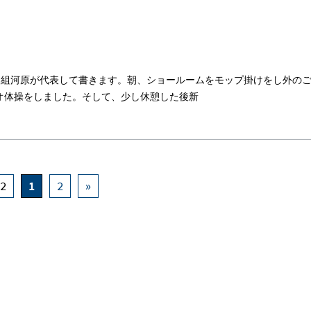
B組河原が代表して書きます。朝、ショールームをモップ掛けをし外の
オ体操をしました。そして、少し休憩した後新
 2
1
2
»