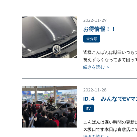
2022-11-29
お得情報！！
未分類
皆様こんばんは🙌🏻いつ
視えずらくなってきて困っ
続きを読む ＞
2022-11-28
ID.４ みんなでEV
EV
こんばんは遅い時間の更新
ス坂口です本日は倉敷店にて
続きを読む ＞