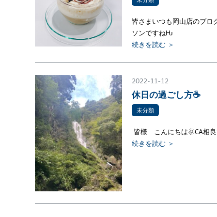
皆さまいつも岡山店のブログ
ソンですねǶ
続きを読む ＞
2022-11-12
休日の過ごし方☕
未分類
皆様 こんにちは🌞CA相良
続きを読む ＞