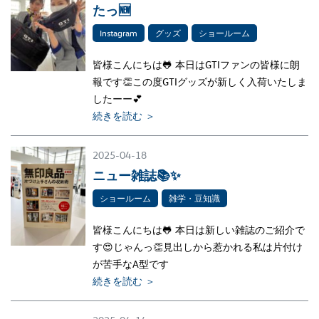
たっ🆕
Instagram
グッズ
ショールーム
皆様こんにちは🐸 本日はGTIファンの皆様に朗
報です👏この度GTIグッズが新しく入荷いたしま
したーー💕
続きを読む ＞
2025-04-18
ニュー雑誌📚✨
ショールーム
雑学・豆知識
皆様こんにちは🐸 本日は新しい雑誌のご紹介で
す😍じゃんっ👏見出しから惹かれる私は片付け
が苦手なA型です
続きを読む ＞