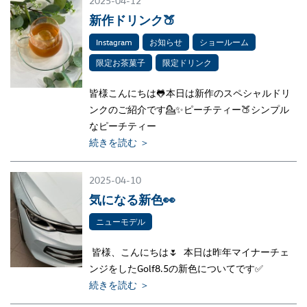
2025-04-12
新作ドリンク🍑
Instagram
お知らせ
ショールーム
限定お茶菓子
限定ドリンク
皆様こんにちは🐸本日は新作のスペシャルドリ
ンクのご紹介です💁✨ピーチティー🍑シンプル
なピーチティー
続きを読む ＞
2025-04-10
気になる新色👀
ニューモデル
皆様、こんにちは🌷 本日は昨年マイナーチェ
ンジをしたGolf8.5の新色についてです✅
続きを読む ＞