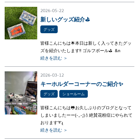
2026-05-22
新しいグッズ紹介⛳
グッズ
皆様こんにちは🌟本日は新しく入ってきたグッ
ズを紹介いたします‼ ゴルフボール⛳ &n
続きを読む ＞
2026-03-12
キーホルダーコーナーのご紹介✨
グッズ
ショールーム
皆様こんにちは🐸お久しぶりのブログとなって
しまいましたーー(-_-;)💧絶賛花粉症にやられて
おります➰ɻ
続きを読む ＞