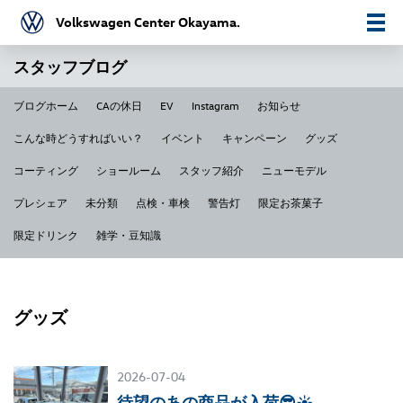
Volkswagen Center Okayama.
スタッフブログ
ブログホーム
CAの休日
EV
Instagram
お知らせ
こんな時どうすればいい？
イベント
キャンペーン
グッズ
コーティング
ショールーム
スタッフ紹介
ニューモデル
プレシェア
未分類
点検・車検
警告灯
限定お茶菓子
限定ドリンク
雑学・豆知識
グッズ
2026-07-04
待望のあの商品が入荷😎☀️