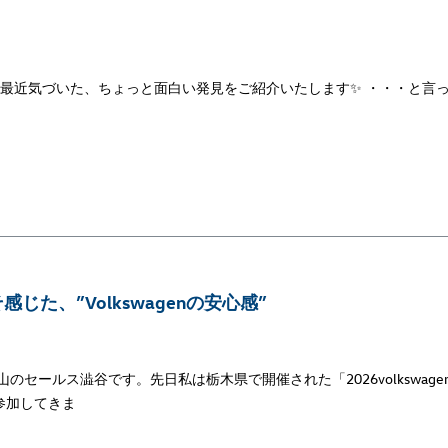
は最近気づいた、ちょっと面白い発見をご紹介いたします✨ ・・・と言
じた、”Volkswagenの安心感”
山のセールス澁谷です。先日私は栃木県で開催された「2026volkswage
参加してきま