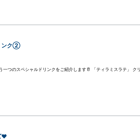
リンク②
もう一つのスペシャルドリンクをご紹介します🥛 「ティラミスラテ」 ク
❤️