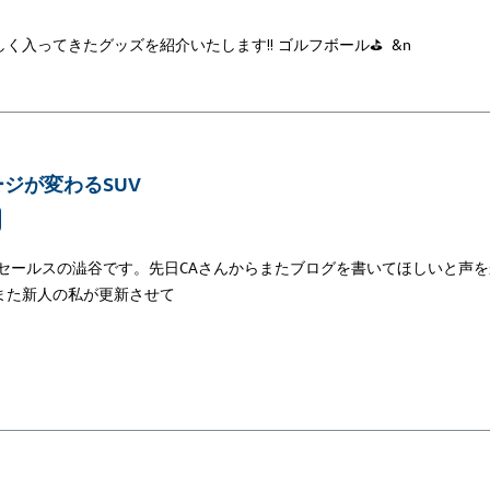
しく入ってきたグッズを紹介いたします‼ ゴルフボール⛳ &n
ージが変わるSUV
山セールスの澁谷です。先日CAさんからまたブログを書いてほしいと声
また新人の私が更新させて