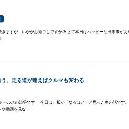
識
続きますが、いかがお過ごしですか⛱ さて本日はハッピーな出来事があ
さ
違う、走る道が違えばクルマも変わる
岡山セールスの澁谷です 今日は、私が「なるほど」と思った車の話です
トや動画を見な