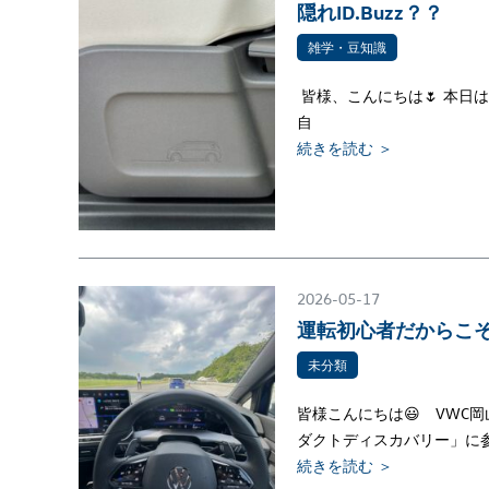
隠れID.Buzz？？
雑学・豆知識
皆様、こんにちは🌷 本日
自
続きを読む ＞
2026-05-17
運転初心者だからこそ感
未分類
皆様こんにちは😃 VWC岡
ダクトディスカバリー」に
続きを読む ＞