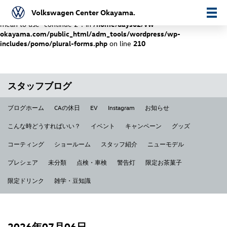
Volkswagen Center Okayama.
Warning
: "continue" targeting switch is equivalent to "break". Did you
mean to use "continue 2"? in
/home/days02/vw-
okayama.com/public_html/adm_tools/wordpress/wp-
includes/pomo/plural-forms.php
on line
210
スタッフブログ
ブログホーム
CAの休日
EV
Instagram
お知らせ
こんな時どうすればいい？
イベント
キャンペーン
グッズ
コーティング
ショールーム
スタッフ紹介
ニューモデル
プレシェア
未分類
点検・車検
警告灯
限定お茶菓子
限定ドリンク
雑学・豆知識
2026年07月06日