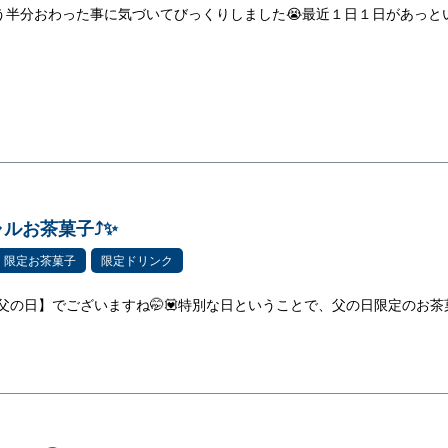
う半分おわった事に気づいてびっくりしました😭最近１日１日があっと
ルお茶菓子⤴️✨
限定お茶菓子
限定ドリンク
【父の日】でございますね🤭💟特別な日ということで、父の日限定のお茶