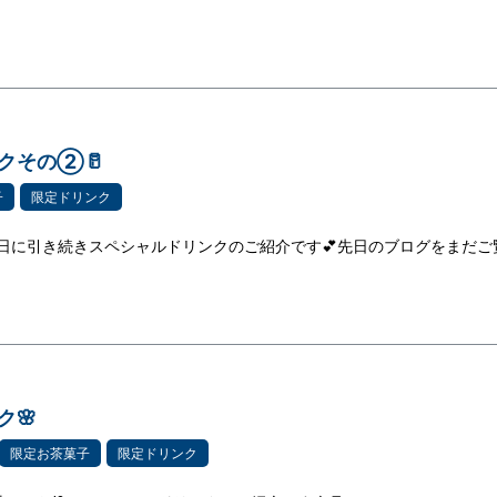
クその②🥛
子
限定ドリンク
先日に引き続きスペシャルドリンクのご紹介です💕先日のブログをまだご
ク🌸
限定お茶菓子
限定ドリンク