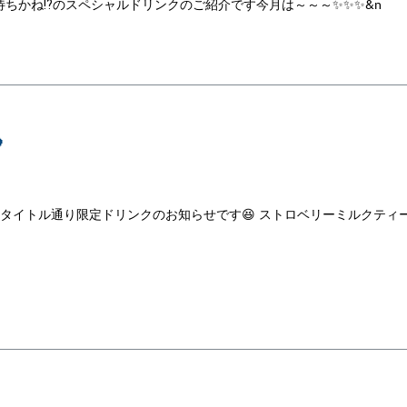
待ちかね⁉のスペシャルドリンクのご紹介です今月は～～～✨✨✨&n

、タイトル通り限定ドリンクのお知らせです😆 ストロベリーミルクティ