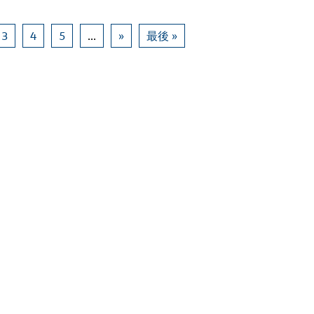
3
4
5
...
»
最後 »