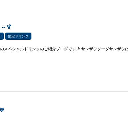
～🍹
子
限定ドリンク
月のスペシャルドリンクのご紹介ブログです🎶 サンザシソーダサンザシ
💛