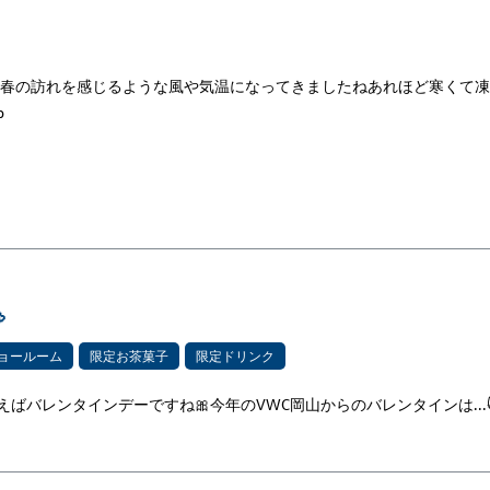
は、春の訪れを感じるような風や気温になってきましたねあれほど寒くて
b

ョールーム
限定お茶菓子
限定ドリンク
えばバレンタインデーですね🎀今年のVWC岡山からのバレンタインは...